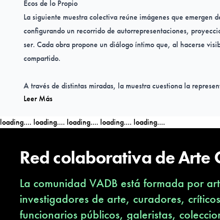
Ecos de lo Propio
La siguiente muestra colectiva reúne imágenes que emergen des
configurando un recorrido de autorrepresentaciones, proyeccio
ser. Cada obra propone un diálogo íntimo que, al hacerse visi
compartido.
A través de distintas miradas, la muestra cuestiona la represe
Leer Más
las etapas del crecimiento, los roles y la maternidad, proponi
memoria del cuerpo en la experiencia cotidiana. Cada imagen 
loading....
loading....
loading....
loading....
loading....
identidad y transformación, invitando al público a reconocers
que, al entrelazarse, construyen una voz colectiva.
Red colaborativa de Arte
Fotógrafas
Ana María Porras González
,
Carolyn Larach
,
Frid
La comunidad VADB está formada por arti
Michelle
,
Lilibeth Corrales
,
Maiya Ponsky
,
Maya Valencia
,
M
Quirós
,
Paloma Martínez Heras
,
Rosario Szomor
,
Viviane Picc
investigadores de arte, curadores, crítico
funcionarios públicos, galeristas, coleccio