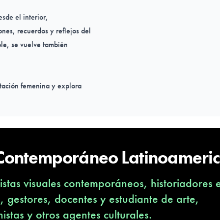
de el interior,
nes, recuerdos y reflejos del
ble, se vuelve también
ntación femenina y explora
endo una reflexión sobre la
abre interrogantes sobre
e en esos ecos personales
 Contemporáneo Latinoameri
a Baeza
,
Iris Álvarez
,
Lisa
stas visuales contemporáneos, historiadores 
ayra Biajante
,
Michelle
oli.
s, gestores, docentes y estudiante de arte,
nistas y otros agentes culturales.