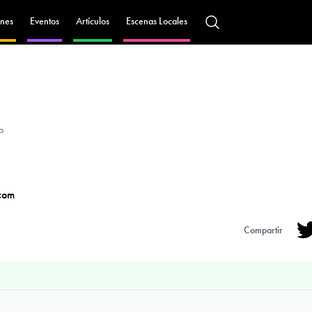
nes
Eventos
Artículos
Escenas Locales
o
com
Compartir
Tw