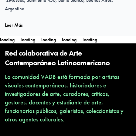
2Museos, Sarmiento 450, Bahía Blanca, Buenos Aires,
Argentina .
Leer Más
Artistas:
Luciana Pirro
loading....
loading....
loading....
loading....
loading....
Lucila Ortega
Sag Cariño
Red colaborativa de Arte
Melisa Depetris
Contemporáneo Latinoamericano
Ana Valle
La comunidad VADB está formada por artistas
visuales contemporáneos, historiadores e
Curadoras en trance:
investigadores de arte, curadores, críticos,
Kekena Corvalan
gestores, docentes y estudiante de arte,
Karina Ruiz
funcionarios públicos, galeristas, coleccionistas y
Lucia Engert
otros agentes culturales.