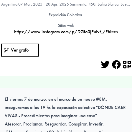
Argentina
07 Mar, 2025 - 20 Apr, 2025 Sarmiento, 450, Bahía Blanca, Buenos Aires Province, Argentina
Exposición Colectiva
Sitios web
https://www.instagram.com/p/DGto0jEuNf_/?hl=es
Ver grafo
Twitter
Face
Q
El viernes 7 de marzo, en el marco de un nuevo #8M,
inauguramos a las 19 hs la exposición colectiva "DÓNDE CAER
VIVAS - Procedimientos para imaginar una casa".
Atesorar. Proclamar. Resguardar. Conspirar. Investir.