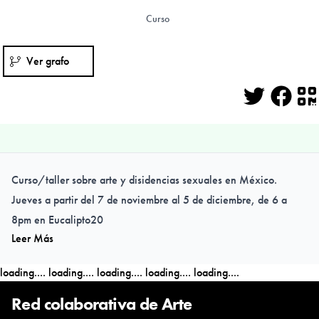
Curso
Ver grafo
Twitter
Face
Q
Curso/taller sobre arte y disidencias sexuales en México.
Jueves a partir del 7 de noviembre al 5 de diciembre, de 6 a
8pm en Eucalipto20
Leer Más
loading....
loading....
loading....
loading....
loading....
Red colaborativa de Arte