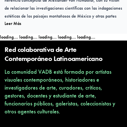
herencia conceptual de Alexander von Humboldt, con su visión
de relacionar las investigaciones científicas con las indagaciones
estéticas de los paisajes montañosos de México y otras partes
Leer Más
del mundo.
loading....
loading....
loading....
loading....
loading....
03 de abril de 2025
12:00 horas
Red colaborativa de Arte
Sala Francisco de la Maza
Contemporáneo Latinoamericano
Canal de YouTube: @iieunam
La comunidad VADB está formada por artistas
visuales contemporáneos, historiadores e
investigadores de arte, curadores, críticos,
gestores, docentes y estudiante de arte,
funcionarios públicos, galeristas, coleccionistas y
otros agentes culturales.