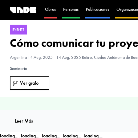
Obras
Personas
Publicaciones
Organizacio
EVENTS
Cómo comunicar tu proye
Argentina
14 Aug, 2025 - 14 Aug, 2025 Retiro, Ciudad Autónoma de Buen
Seminario
Ver grafo
Leer Más
loading....
loading....
loading....
loading....
loading....