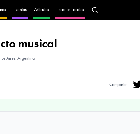
nes
Eventos
Artículos
Escenas Locales
cto musical
os Aires, Argentina
Compartir
Tw