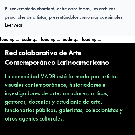
El conversatorio abordará, entre otros temas, los archivos
personales de artistas, presentándolos como más que simples
Leer Más
documentos; sino como testigos de su proceso creativo, su visión
del mundo y su legado. Se explorará también la importancia de
loading....
loading....
loading....
loading....
loading....
estos archivos como fuentes de memoria y análisis, destacando
cómo su organización y preservación pueden potenciar la
Red colaborativa de Arte
identidad artística y el acceso al conocimiento.
Contemporáneo Latinoamericano
¡Les esperamos!
La comunidad VADB está formada por artistas
visuales contemporáneos, historiadores e
16 de abril - 12:15 horas
investigadores de arte, curadores, críticos,
Sala 1 del Departamento de Artes Plásticas UdeC
gestores, docentes y estudiante de arte,
funcionarios públicos, galeristas, coleccionistas y
otros agentes culturales.