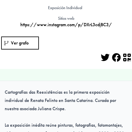
Exposición Individual
Sitios web
https://www.instagram.com/p/DXrL3cdjBC3/
Ver grafo
Twitter
Face
Q
Cartografías das Reexistências es la primera exposición
individual de Renata Felinto en Santa Catarina. Curada por
nuestra asociada Juliana Crispe.
La exposición inédita reúne pinturas, fotografías, fotomontajes,