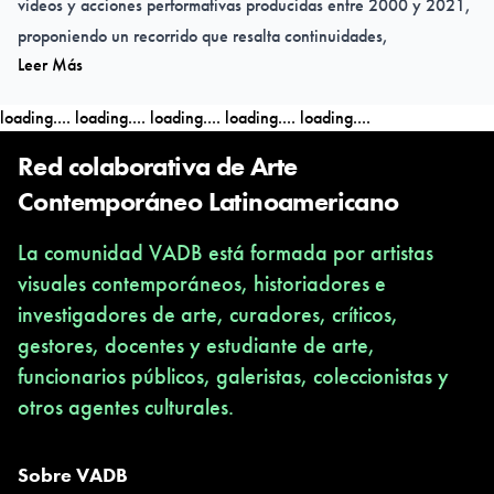
videos y acciones performativas producidas entre 2000 y 2021,
proponiendo un recorrido que resalta continuidades,
Leer Más
desplazamientos y permanencias en la trayectoria del artista.
Comisariada por Juliana Crispe, la exposición pone en tensión
loading....
loading....
loading....
loading....
loading....
las narrativas coloniales sobre las mujeres y los negros,
afirmando otras posibilidades de existencia, espiritualidad,
Red colaborativa de Arte
deseo y autoinscripción.
Contemporáneo Latinoamericano
La comunidad VADB está formada por artistas
Inauguración: 30 de abril
visuales contemporáneos, historiadores e
Fundación Cultural BADESC – Florianópolis
investigadores de arte, curadores, críticos,
Visitación hasta el 18 de junio
gestores, docentes y estudiante de arte,
Lunes a viernes, de 13 a 19 horas | Sábado, de 10 a 16 horas
funcionarios públicos, galeristas, coleccionistas y
Entrada gratuita
otros agentes culturales.
En el marco de las actividades expositivas y de la 2ª Jornada de
Estudios Africanos en el Laboratorio AYA y en colaboración con
Sobre VADB