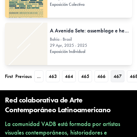
Exposición Colectiva
A Avenida Sete: assemblage e heterotopia de Stephan Lanz
Bahía - Brasil
29 Apr, 2025 - 2025
Exposición Individual
First
Previous
...
463
464
465
466
467
46
Red colaborativa de Arte
Contemporáneo Latinoamericano
La comunidad VADB está formada por artistas
visuales contemporáneos, historiadores e