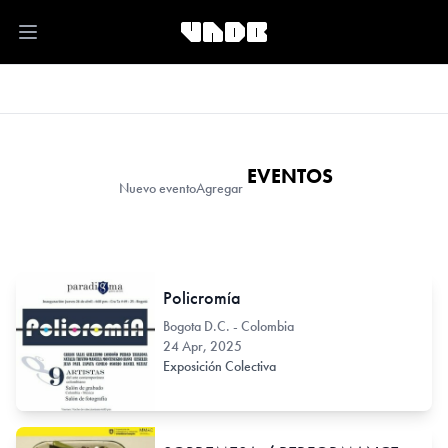
Open main menu
EVENTOS
Nuevo evento
Agregar
Policromía
Bogota D.C. - Colombia
24 Apr, 2025
Exposición Colectiva