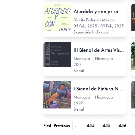
Aturdido y con prisa (ó sobre cómo contarnos las propias mentiras)
Distrito Federal - México
05 Feb, 2025 - 09 Feb, 2025
Exposición Individual
III Bienal de Artes Visuales Nicaragüense
Managua - Nicaragua
2001
Bienal
I Bienal de Pintura Nicaragüense
Managua - Nicaragua
1997
Bienal
First
Previous
...
454
455
456