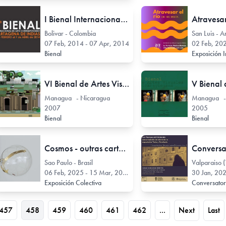
I Bienal Internacional de Arte de Cartagena (BIACI)
Bolivar - Colombia
San Luis - A
07 Feb, 2014 - 07 Apr, 2014
02 Feb, 202
Bienal
Exposición I
VI Bienal de Artes Visuales Nicaragüense
Managua - Nicaragua
Managua -
2007
2005
Bienal
Bienal
Cosmos - outras cartografias
Sao Paulo - Brasil
Valparaiso (
06 Feb, 2025 - 15 Mar, 2025
30 Jan, 20
Exposición Colectiva
Conversato
457
458
459
460
461
462
...
Next
Last