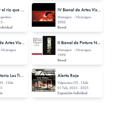
Atravesar el río que nos habita
IV Bienal de Artes Visuales Nicaragüense
rgentina
Managua - Nicaragua
5 -
2003
ndividual
Bienal
V Bienal de Artes Visuales Nicaragüense
II Bienal de Pintura Nicaragüense
 Nicaragua
Managua - Nicaragua
1999
Bienal
Conversatorio Los Tiempos del Grabado
Alerta Roja
V) - Chile
Valparaiso (V) - Chile
25
01 Feb, 2025 - 2025
rio
Exposición Individual