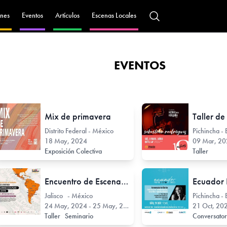
nes
Eventos
Artículos
Escenas Locales
EVENTOS
Mix de primavera
Distrito Federal - México
Pichincha -
18 May, 2024
09 Mar, 2024
Exposición Colectiva
Taller
Encuentro de Escenas Locales de Arte en Latinoamérica - Guadalajara
Ecuador 
Jalisco - México
Pichincha -
24 May, 2024 - 25 May, 2024
21 Oct, 20
Taller
Seminario
Conversato