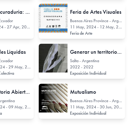
Taller de curaduria: desde la idea hasta la pared
Feria de Artes Visuales
 Ecuador
Buenos Aires Province - Argentina
 - 27 Apr, 2024
11 May, 2024 - 12 May, 2024
Feria de Arte
es Liquidas
Generar un territorio para poder habitarlo
 Ecuador
Salta - Argentina
4 - 29 May, 2024
2022 - 2022
Colectiva
Exposición Individual
Convocatoria Abierta de Fotografía Estenopéica 2024
Mutualismo
rgentina
Buenos Aires Province - Argentina
4 - 09 May, 2024
11 May, 2024 - 30 Jun, 2024
ia
Exposición Individual