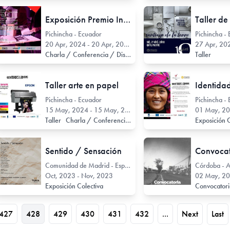
Exposición Premio Internacional FELIFA
Pichincha - Ecuador
Pichincha -
20 Apr, 2024 - 20 Apr, 2024
27 Apr, 2024
Charla / Conferencia / Disertación
Taller
Taller arte en papel
Identidad
Pichincha - Ecuador
Pichincha -
15 May, 2024 - 15 May, 2024
01 May, 202
Taller
Charla / Conferencia / Disertación
Exposición 
Sentido / Sensación
Comunidad de Madrid - España
Córdoba - A
Oct, 2023 - Nov, 2023
02 May, 202
Exposición Colectiva
Convocator
427
428
429
430
431
432
...
Next
Last