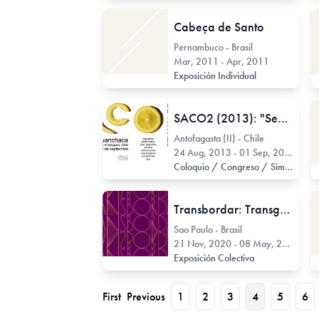
Cabeça de Santo
Pernambuco - Brasil
Mar, 2011 - Apr, 2011
Exposición Individual
SACO2 (2013): "Segunda Semana de Arte Contemporáneo"
Antofagasta (II) - Chile
24 Aug, 2013 - 01 Sep, 2013
Coloquio / Congreso / Simposio / Jornada
Transbordar: Transgressões do Bordado na Arte
Sao Paulo - Brasil
21 Nov, 2020 - 08 May, 2021
Exposición Colectiva
First
Previous
1
2
3
4
5
6