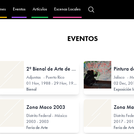
nes
Eventos
Artículos
Escenas Locales
EVENTOS
2ª Bienal de Arte de Ponce
Pintura d
Adjuntas - Puerto Rico
Jalisco - M
01 Nov, 1988 - 29 Nov, 1988
02 Dec, 201
Bienal
Exposición I
Zona Maco 2003
Zona Ma
Distrito Federal - México
Distrito Fed
2003 - 2003
2017 - 20
Feria de Arte
Feria de Ar