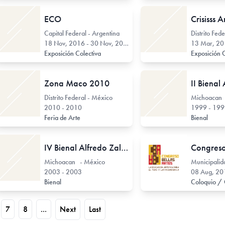
ECO
Capital Federal - Argentina
Distrito Fed
18 Nov, 2016 - 30 Nov, 2016
13 Mar, 201
Exposición Colectiva
Exposición 
Zona Maco 2010
II Bienal
Distrito Federal - México
Michoacan 
2010 - 2010
1999 - 19
Feria de Arte
Bienal
IV Bienal Alfredo Zalce
Michoacan - México
2003 - 2003
08 Aug, 201
Bienal
7
8
...
Next
Last