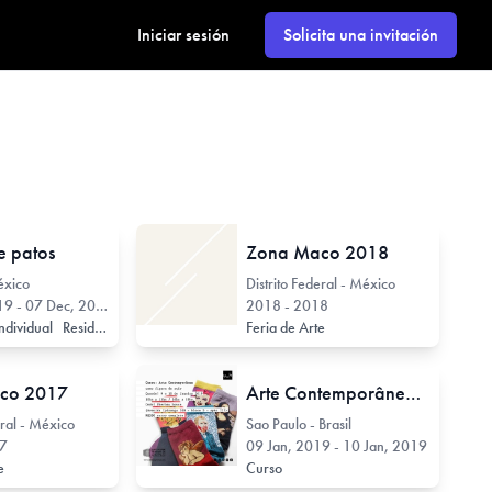
Iniciar sesión
Solicita una invitación
e patos
Zona Maco 2018
éxico
Distrito Federal - México
9 - 07 Dec, 2019
2018 - 2018
ndividual
Residencia
Charla / Conferencia / Disertación
Feria de Arte
Taller
co 2017
Arte Contemporânea como figura de ação
eral - México
Sao Paulo - Brasil
17
09 Jan, 2019 - 10 Jan, 2019
te
Curso