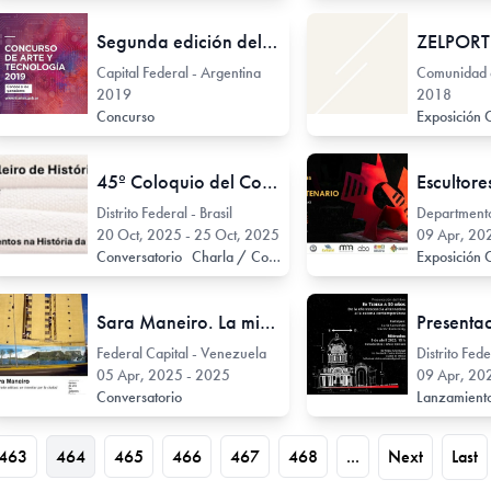
Segunda edición del Concurso de Arte y Tecnología
ZELPORT
Capital Federal - Argentina
2019
2018
Concurso
Exposición 
45º Coloquio del Comité Brasileño de Historia del Arte. Tecituras | Tessituras: composições, contexturas e atravessamentos na História da Arte
Distrito Federal - Brasil
Departmento
20 Oct, 2025 - 25 Oct, 2025
09 Apr, 2025
Conversatorio
Charla / Conferencia / Disertación
Exposición 
Sara Maneiro. La mirada oblicua: un transitar por la ciudad
Federal Capital - Venezuela
Distrito Fed
05 Apr, 2025 - 2025
09 Apr, 2025
Conversatorio
Lanzamiento
463
464
465
466
467
468
...
Next
Last