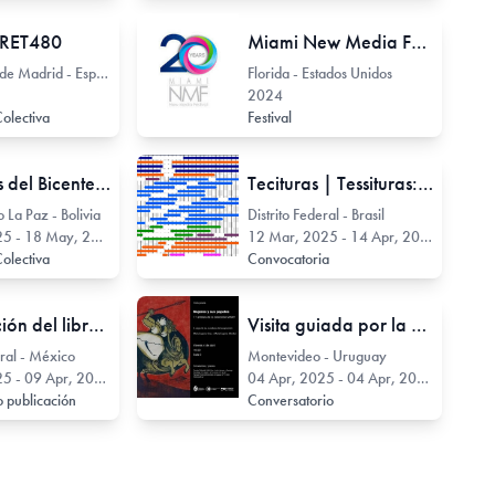
RET480
Miami New Media Festival
Comunidad de Madrid - España
Florida - Estados Unidos
2024
Colectiva
Festival
Escultores del Bicentenario: Formas eternas
Tecituras | Tessituras: composições, contexturas e atravessamentos na História da Arte. 45º Colóquio do Comitê Brasileiro de História da Arte
 La Paz - Bolivia
Distrito Federal - Brasil
 - 18 May, 2025
12 Mar, 2025 - 14 Apr, 2025
Colectiva
Convocatoria
Presentación del libro: “Ex Teresa a 30 años. De la efervescencia alternativa a la escena contemporánea.”
Visita guiada por la muestra: "Mujeres y sus papeles - 17 artistas de la colección MNAV"
eral - México
Montevideo - Uruguay
 - 09 Apr, 2025
04 Apr, 2025 - 04 Apr, 2025
 publicación
Conversatorio