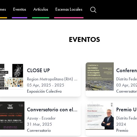
nes
Eventos
Artículos
Escenas Locales
EVENTOS
CLOSE UP
Region Metropolitana (RM) - Chile
Distrito Fed
05 Apr, 2025 - 2025
03 Apr, 2025
Exposición Colectiva
Conversato
Conversatorio con el curador de la XVII Bienal: Fernando Castro Flórez
Azuay - Ecuador
Distrito Fed
31 Mar, 2025
2024
Conversatorio
Premio