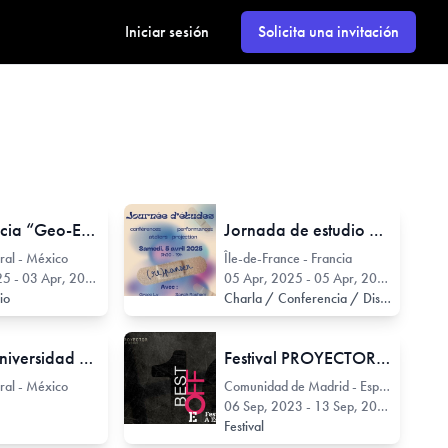
Iniciar sesión
Solicita una invitación
Conferencia “Geo-Estética: una nueva línea de investigación interdisciplinaria”
Jornada de estudio de (re)curación en el Panthéon-Sorbonne
eral - México
Île-de-France - Francia
 - 03 Apr, 2025
05 Apr, 2025 - 05 Apr, 2025
rio
Charla / Conferencia / Disertación
Premio Universidad Nacional en el área de investigación en artes 2024
Festival PROYECTOR 2023
eral - México
Comunidad de Madrid - España
06 Sep, 2023 - 13 Sep, 2023
Festival