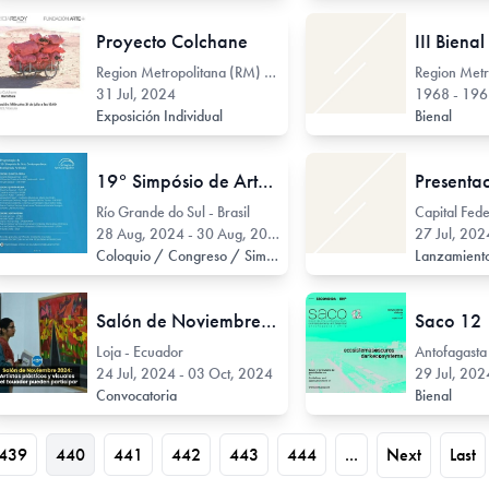
Proyecto Colchane
Region Metropolitana (RM) - Chile
31 Jul, 2024
1968 - 19
Exposición Individual
Bienal
19° Simpósio de Arte Contemporânea: Inteligência Artificial
Río Grande do Sul - Brasil
Capital Fede
28 Aug, 2024 - 30 Aug, 2024
27 Jul, 202
Coloquio / Congreso / Simposio / Jornada
Lanzamiento
Salón de Noviembre 2024
Saco 12
Loja - Ecuador
Antofagasta 
24 Jul, 2024 - 03 Oct, 2024
29 Jul, 202
Convocatoria
Bienal
439
440
441
442
443
444
...
Next
Last