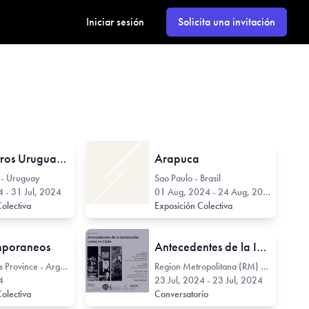
Iniciar sesión
Solicita una invitación
19 Maestros Uruguayos
Arapuca
 - Uruguay
Sao Paulo - Brasil
4 - 31 Jul, 2024
01 Aug, 2024 - 24 Aug, 2024
Colectiva
Exposición Colectiva
mporaneos
Antecedentes de la Instalación (Arte) en Chile
Buenos Aires Province - Argentina
Region Metropolitana (RM) - Chile
4
23 Jul, 2024 - 23 Jul, 2024
Colectiva
Conversatorio