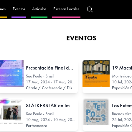
nes
Eventos
Artículos
Escenas Locales
EVENTOS
Presentación Final de la Residencia Uberbau_house / agosto 2024 [pesquisa de arte contemporáneo]
Sao Paulo - Brasil
Montevideo
17 Aug, 2024 - 17 Aug, 2024
10 Jul, 202
Charla / Conferencia / Disertación
Exposición 
STALKERSTAR en Imaginarios en Uso
Los Exte
Sao Paulo - Brasil
10 Aug, 2024 - 10 Aug, 2024
25 Jul, 202
Performance
Exposición 