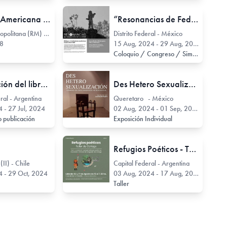
III Bienal Americana de Grabado
“Resonancias de Federico Silva en la UNAM” Diálogos e irradiaciones escultóricas, en el Museo UNAM HOY, Instituto de Investigaciones sobre la Universidad y la Educación, IISUE UNAM
Region Metropolitana (RM) - Chile
Distrito Federal - México
68
15 Aug, 2024 - 29 Aug, 2024
Coloquio / Congreso / Simposio / Jornada
Presentación del libro Vidas de Litio
Des Hetero Sexualización
ral - Argentina
Queretaro - México
4 - 27 Jul, 2024
02 Aug, 2024 - 01 Sep, 2024
 publicación
Exposición Individual
Refugios Poéticos - Taller de Collage
(II) - Chile
Capital Federal - Argentina
4 - 29 Oct, 2024
03 Aug, 2024 - 17 Aug, 2024
Taller