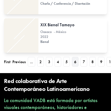
Charla / Conferencia / Disertación
XIX Bienal Tamayo
Oaxaca - México
2022
Bienal
First
Previous
...
2
3
4
5
6
7
8
9
1
Red colaborativa de Arte
Contemporáneo Latinoamericano
La comunidad VADB está formada por artistas
visuales contemporáneos, historiadores e