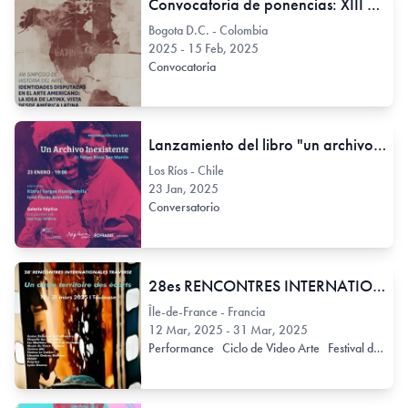
Convocatoria de ponencias: XIII Simposio de Historia del arte: Identidades disputadas en el arte americano: la idea de Latinx, vista desde América Latina.
Bogota D.C. - Colombia
2025 - 15 Feb, 2025
Convocatoria
Lanzamiento del libro "un archivo inexistente" de Felipe Rivas San Martín
Los Ríos - Chile
23 Jan, 2025
Conversatorio
28es RENCONTRES INTERNATIONALES TRAVERSE
Île-de-France - Francia
12 Mar, 2025 - 31 Mar, 2025
Performance
Ciclo de Video Arte
Festival de video