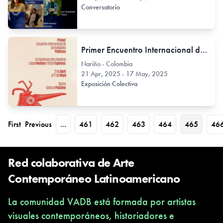
Conversatorio
Primer Encuentro Internacional de ANIMALIDADES POÉTICAS
Nariño - Colombia
21 Apr, 2025 - 17 May, 2025
Exposición Colectiva
First
Previous
...
461
462
463
464
465
46
Red colaborativa de Arte
Contemporáneo Latinoamericano
La comunidad VADB está formada por artistas
visuales contemporáneos, historiadores e