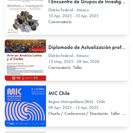
I Encuentro de Grupos de Investigación de la Red Resonar
Distrito Federal - México
10 Apr, 2025 - 10 Apr, 2025
Conversatorio
Diplomado de Actualización profesional con opción a Titulación Arte en América Latina y el Caribe
Distrito Federal - México
12 May, 2025 - 28 Jan, 2026
Convocatoria
Taller
MIC Chile
Region Metropolitana (RM) - Chile
09 Apr, 2025 - 12 Apr, 2025
Charla / Conferencia / Disertación
Taller
Otro 