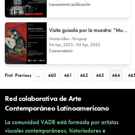
Lanzamiento publicación
Visita guiada por la muestra: "Mujeres y sus papeles - 17 artistas de la colección MNAV"
Montevideo - Uruguay
04 Apr, 2025 - 04 Apr, 2025
Conversatorio
First
Previous
...
460
461
462
463
464
46
Red colaborativa de Arte
Contemporáneo Latinoamericano
La comunidad VADB está formada por artistas
visuales contemporáneos, historiadores e