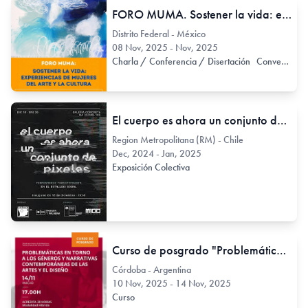
FORO MUMA. Sostener la vida: experiencias de mujeres del arte y la cultura
Distrito Federal - México
08 Nov, 2025 - Nov, 2025
Charla / Conferencia / Disertación
Conversatorio
El cuerpo es ahora un conjunto de pixeles: performance transfeminista en el estallido social
Region Metropolitana (RM) - Chile
Dec, 2024 - Jan, 2025
Exposición Colectiva
Curso de posgrado "Problemáticas en torno a los géneros y narrativas contemporáneas de las artes y el diseño"
Córdoba - Argentina
10 Nov, 2025 - 14 Nov, 2025
Curso