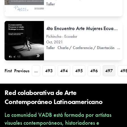
Taller
4to Encuentro Arte Mujeres Ecuador (AME)
Pichincha - Ecuador
Oct, 2021
Taller
Charla / Conferencia / Disertación
Conve
First
Previous
...
493
494
495
496
497
49
Red colaborativa de Arte
Contemporáneo Latinoamericano
La comunidad VADB está formada por artistas
visuales contemporáneos, historiadores e