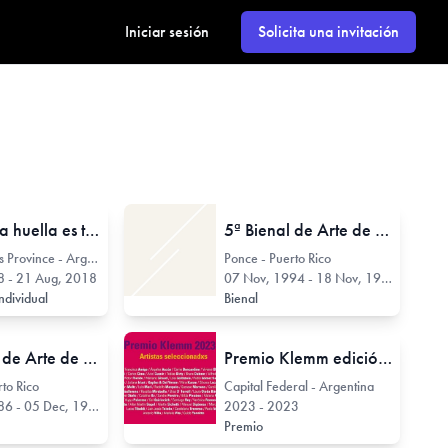
Iniciar sesión
Solicita una invitación
Cuando la huella es travesía, el aire se vuelve historia.
5ª Bienal de Arte de Ponce
Buenos Aires Province - Argentina
Ponce - Puerto Rico
8 - 21 Aug, 2018
07 Nov, 1994 - 18 Nov, 1994
ndividual
Bienal
1ª Bienal de Arte de Ponce
Premio Klemm edición 2023
to Rico
Capital Federal - Argentina
6 - 05 Dec, 1986
2023 - 2023
Premio