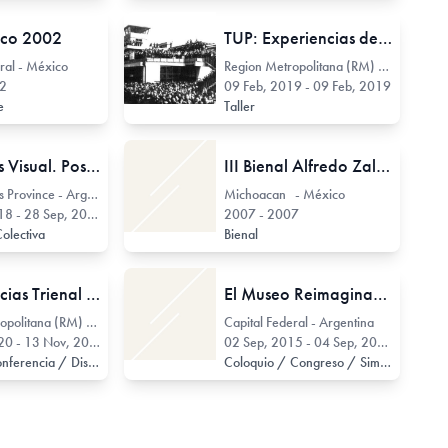
co 2002
TUP: Experiencias de Arte Colaborativo para después de la pega
eral - México
Region Metropolitana (RM) - Chile
02
09 Feb, 2019 - 09 Feb, 2019
te
Taller
Thesaurus Visual. Posibles Modos del Intervalo
III Bienal Alfredo Zalce
Buenos Aires Province - Argentina
Michoacan - México
8 - 28 Sep, 2018
2007 - 2007
Colectiva
Bienal
Conferencias Trienal Deformes
El Museo Reimaginado 2015
Region Metropolitana (RM) - Chile
Capital Federal - Argentina
0 - 13 Nov, 2020
02 Sep, 2015 - 04 Sep, 2015
Charla / Conferencia / Disertación
Coloquio / Congreso / Simposio / Jornada