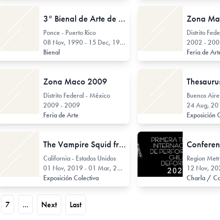
3° Bienal de Arte de Ponce
Zona Ma
Ponce - Puerto Rico
Distrito Fed
08 Nov, 1990 - 15 Dec, 1990
2002 - 20
Bienal
Feria de Ar
Zona Maco 2009
Distrito Federal - México
2009 - 2009
24 Aug, 201
Feria de Arte
Exposición 
The Vampire Squid from Hell
California - Estados Unidos
01 Nov, 2019 - 01 Mar, 2020
12 Nov, 202
Exposición Colectiva
7
...
Next
Last