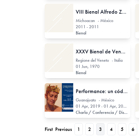
VIII Bienal Alfredo Zalce
Michoacan - México
2011 - 2011
Bienal
XXXV Bienal de Venecia
Regione del Veneto - Italia
01 Jun, 1970
Bienal
Performance: un código encriptado
Guanajuato - México
01 Apr, 2019 - 01 Apr, 2019
Charla / Conferencia / Disertación
First
Previous
1
2
3
4
5
6