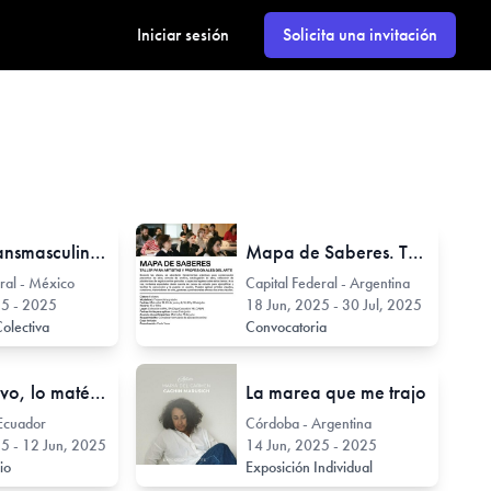
Iniciar sesión
Solicita una invitación
Praxis Transmasculina I
Mapa de Saberes. Taller para artistas y profesionales del arte
eral - México
Capital Federal - Argentina
25 - 2025
18 Jun, 2025 - 30 Jul, 2025
Colectiva
Convocatoria
Lo colectivo, lo matérico y lo histórico: capas de la fotografía ecuatoriana.
La marea que me trajo
 Ecuador
Córdoba - Argentina
5 - 12 Jun, 2025
14 Jun, 2025 - 2025
rio
Exposición Individual