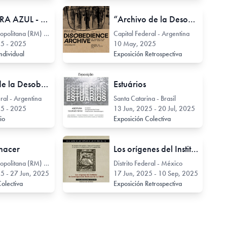
PENUMBRA AZUL - Consuelo Lewin
“Archivo de la Desobediencia (la calle)” un proyecto de Marco Scotini
Region Metropolitana (RM) - Chile
Capital Federal - Argentina
25 - 2025
10 May, 2025
ndividual
Exposición Retrospectiva
Archivo de la Desobediencia (la calle)
Estuários
ral - Argentina
Santa Catarina - Brasil
25 - 2025
13 Jun, 2025 - 20 Jul, 2025
rio
Exposición Colectiva
 hacer
Los orígenes del Instituto de Investigaciones Estéticas de la UNAM
Region Metropolitana (RM) - Chile
Distrito Federal - México
5 - 27 Jun, 2025
17 Jun, 2025 - 10 Sep, 2025
Colectiva
Exposición Retrospectiva