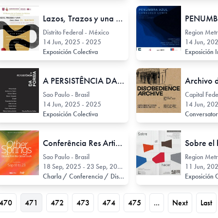
Lazos, Trazos y una Ballena: EL NACHO
Distrito Federal - México
14 Jun, 2025 - 2025
14 Jun, 20
Exposición Colectiva
Exposición I
A PERSISTÊNCIA DA FORMA
Sao Paulo - Brasil
Capital Fede
14 Jun, 2025 - 2025
14 Jun, 20
Exposición Colectiva
Conversato
Conferência Res Artis/Res Artis Conference 2025
Sobre el
Sao Paulo - Brasil
18 Sep, 2025 - 23 Sep, 2025
11 Jun, 202
Charla / Conferencia / Disertación
Exposición 
470
471
472
473
474
475
...
Next
Last