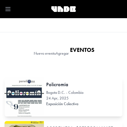
Open main menu
EVENTOS
Nuevo evento
Agregar
Policromía
Bogota D.C. - Colombia
24 Apr, 2025
Exposición Colectiva