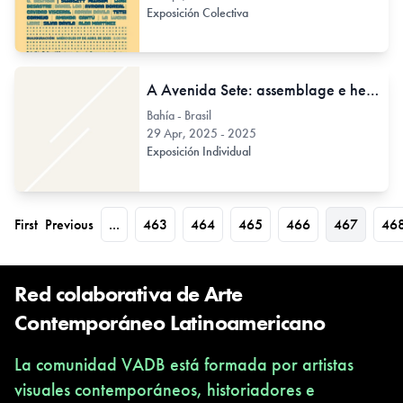
Exposición Colectiva
A Avenida Sete: assemblage e heterotopia de Stephan Lanz
Bahía - Brasil
29 Apr, 2025 - 2025
Exposición Individual
First
Previous
...
463
464
465
466
467
46
Red colaborativa de Arte
Contemporáneo Latinoamericano
La comunidad VADB está formada por artistas
visuales contemporáneos, historiadores e