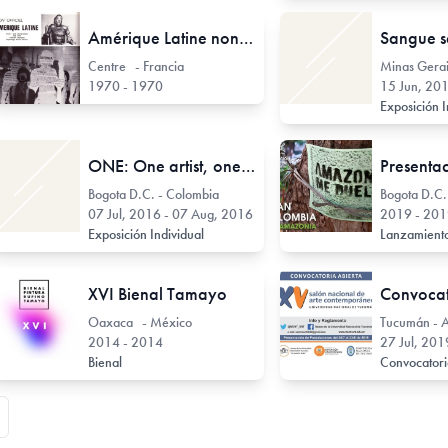
Amérique Latine non-officielle
Sangue s
Centre - Francia
Minas Gerais
1970 - 1970
15 Jun, 20
Exposición I
ONE: One artist, one piece, one month // Jesús Cataño
Bogota D.C. - Colombia
Bogota D.C.
07 Jul, 2016 - 07 Aug, 2016
2019 - 20
Exposición Individual
Lanzamiento
XVI Bienal Tamayo
Oaxaca - México
Tucumán - A
2014 - 2014
27 Jul, 201
Bienal
Convocator