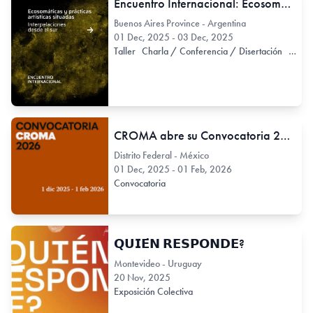
Encuentro Internacional: Ecosomáticas y prácticas artísticas situadas. Interpretaciones desde el sur.
Buenos Aires Province - Argentina
01 Dec, 2025 - 03 Dec, 2025
Taller
Charla / Conferencia / Disertación
Conve
CROMA abre su Convocatoria 2026
Distrito Federal - México
01 Dec, 2025 - 01 Feb, 2026
Convocatoria
𝗤𝗨𝗜𝗘́𝗡 𝗥𝗘𝗦𝗣𝗢𝗡𝗗𝗘?
Montevideo - Uruguay
20 Nov, 2025
Exposición Colectiva