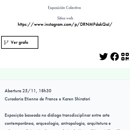
Exposición Colectiva
Sitios web
https://www.instagram.com/p/DRNMPdakQaI/
Ver grafo
Twitter
Face
Q
Abertura 25/11, 18h30
Curadoria Etienne de France e Karen Shiratori
Exposição baseada no diálogo transdisciplinar entre arte
contemporânea, arqueologia, antropologia, arquitetura e