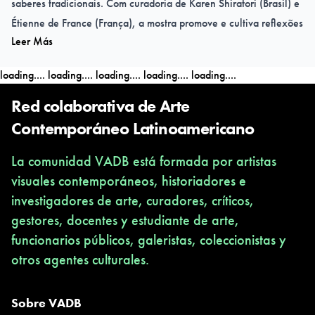
saberes tradicionais. Com curadoria de Karen Shiratori (Brasil) e
Étienne de France (França), a mostra promove e cultiva reflexões
Leer Más
críticas sobre os múltiplos e dissonantes sentidos da agricultura,
em diferentes contextos sociais, e as complexas formas em que
loading....
loading....
loading....
loading....
loading....
humanos e plantas se relacionam. A partir de contra narrativas,
a exposição questiona o sentido hegemônico da agricultura
Red colaborativa de Arte
como um marco civilizatório, único e linear, propondo outros
Contemporáneo Latinoamericano
modos de conceber os vínculos entre humanos e a diversidade
La comunidad VADB está formada por artistas
vegetal.
visuales contemporáneos, historiadores e
investigadores de arte, curadores, críticos,
Até 22/02/2026
gestores, docentes y estudiante de arte,
funcionarios públicos, galeristas, coleccionistas y
Museu de Arte Contemporânea da USP
otros agentes culturales.
Avenida Pedro Álvares Cabral, 1301
Ibirapuera - São Paulo - SP
Terça a domingo das 10 às 21 horas
Sobre VADB