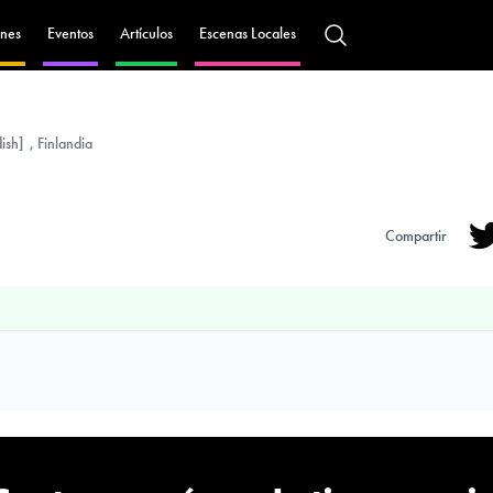
nes
Eventos
Artículos
Escenas Locales
sh] , Finlandia
Compartir
Tw