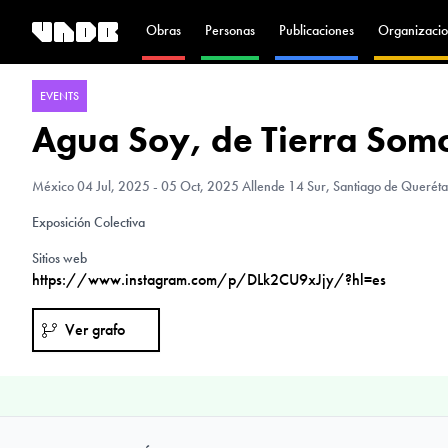
Obras
Personas
Publicaciones
Organizacio
EVENTS
Agua Soy, de Tierra Som
México
04 Jul, 2025 - 05 Oct, 2025 Allende 14 Sur, Santiago de Querét
Exposición Colectiva
Sitios web
https://www.instagram.com/p/DLk2CU9xJjy/?hl=es
Ver grafo