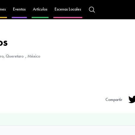
nes
Eventos
Artículos
Escenas Locales
os
aro, Queretaro , México
Compartir
Tw