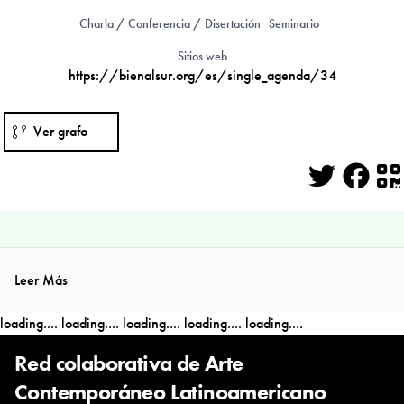
Charla / Conferencia / Disertación
Seminario
Sitios web
https://bienalsur.org/es/single_agenda/34
Ver grafo
Twitter
Face
Q
Leer Más
loading....
loading....
loading....
loading....
loading....
Red colaborativa de Arte
Contemporáneo Latinoamericano