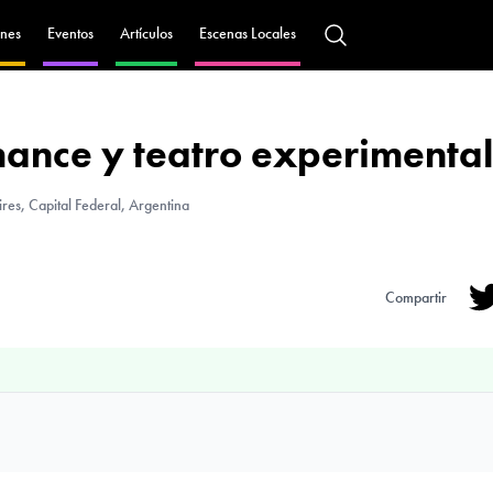
nes
Eventos
Artículos
Escenas Locales
ance y teatro experimenta
es, Capital Federal, Argentina
Compartir
Tw