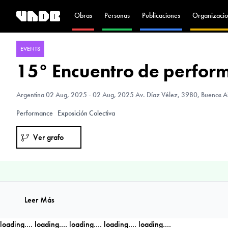
Obras
Personas
Publicaciones
Organizacio
EVENTS
15° Encuentro de perform
Argentina
02 Aug, 2025 - 02 Aug, 2025 Av. Díaz Vélez, 3980, Buenos Air
Performance
Exposición Colectiva
Ver grafo
Leer Más
loading....
loading....
loading....
loading....
loading....