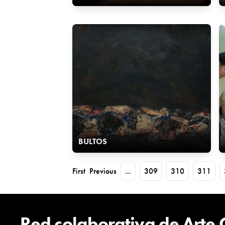
BULTOS
First
Previous
...
309
310
311
Red colaborativa de Arte