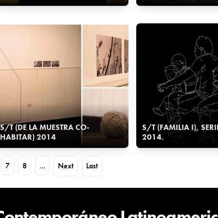
S/T (DE LA MUESTRA CO-
S/T (FAMILIA I), SER
HABITAR) 2014
2014.
7
8
...
Next
Last
 Contemporáneo Latinoameri