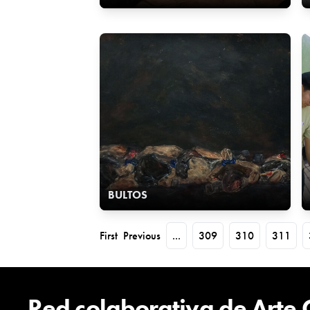
BULTOS
First
Previous
...
309
310
311
Red colaborativa de Arte