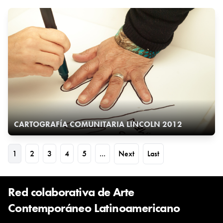
CARTOGRAFÍA COMUNITARIA LINCOLN 2012
1
2
3
4
5
...
Next
Last
Red colaborativa de Arte
Contemporáneo Latinoamericano