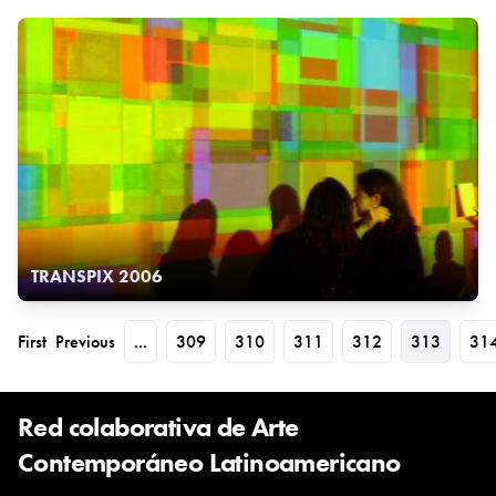
TRANSPIX 2006
First
Previous
...
309
310
311
312
313
31
Red colaborativa de Arte
Contemporáneo Latinoamericano