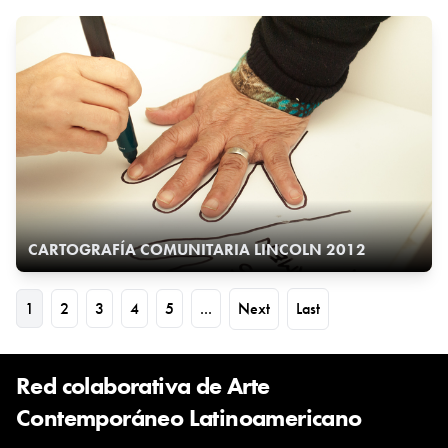
CARTOGRAFÍA COMUNITARIA LINCOLN 2012
1
2
3
4
5
...
Next
Last
Red colaborativa de Arte
Contemporáneo Latinoamericano