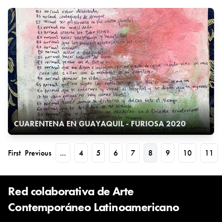
CUARENTENA EN GUAYAQUIL - FURIOSA 2020
First
Previous
...
4
5
6
7
8
9
10
11
Red colaborativa de Arte
Contemporáneo Latinoamericano