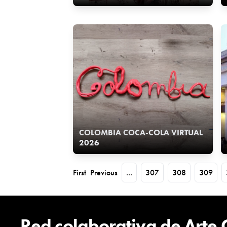
COLOMBIA COCA-COLA VIRTUAL
2026
First
Previous
...
307
308
309
Red colaborativa de Arte