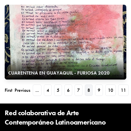
CUARENTENA EN GUAYAQUIL - FURIOSA 2020
First
Previous
...
4
5
6
7
8
9
10
11
Red colaborativa de Arte
Contemporáneo Latinoamericano