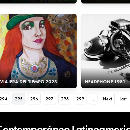
VIAJERA DEL TIEMPO 2023
HEADPHONE 1981
294
295
296
297
298
299
...
Next
Last
 Contemporáneo Latinoameri