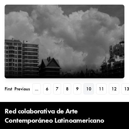
First
Previous
...
6
7
8
9
10
11
12
1
Red colaborativa de Arte
Contemporáneo Latinoamericano