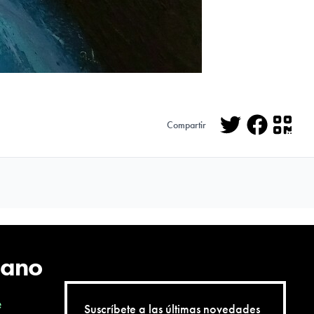
Compartir
Twitter
Facebo
QR
cano
e
Suscríbete a las últimas novedades