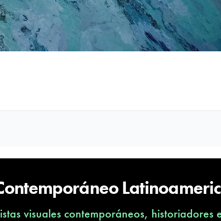
 Contemporáneo Latinoameri
stas visuales contemporáneos, historiadores 