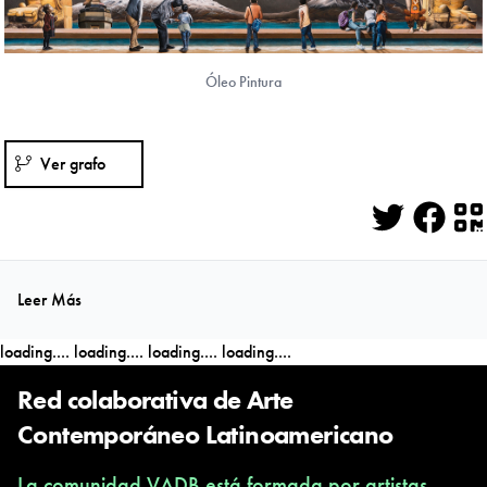
Óleo Pintura
Ver grafo
Twitter
Face
Q
Leer Más
loading....
loading....
loading....
loading....
Red colaborativa de Arte
Contemporáneo Latinoamericano
La comunidad VADB está formada por artistas