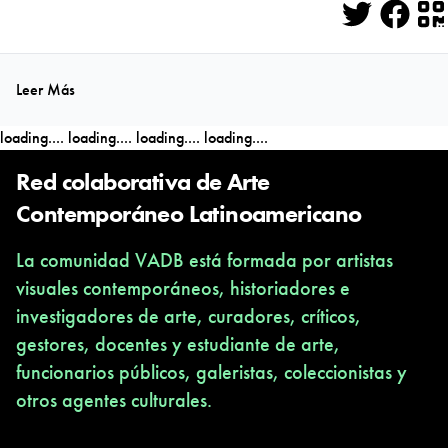
Twitter
Face
Q
Leer Más
loading....
loading....
loading....
loading....
Red colaborativa de Arte
Contemporáneo Latinoamericano
La comunidad VADB está formada por artistas
visuales contemporáneos, historiadores e
investigadores de arte, curadores, críticos,
gestores, docentes y estudiante de arte,
funcionarios públicos, galeristas, coleccionistas y
otros agentes culturales.