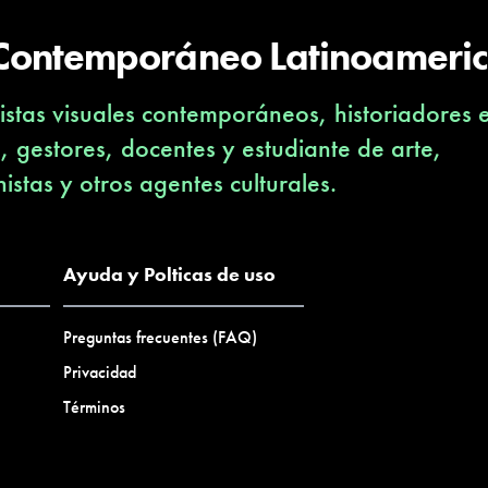
onomasia. Esta propuesta que
 Contemporáneo Latinoameri
n lo público, es la puesta en
o de fotografías de sus
stas visuales contemporáneos, historiadores 
su experiencia de habitar
u ciudad. Así aparece un
s, gestores, docentes y estudiante de arte,
nivel temporal, entre memoria
nistas y otros agentes culturales.
regadas en la voluntad de
a pregunta por una identidad
Ayuda y Polticas de uso
Preguntas frecuentes (FAQ)
Privacidad
Términos