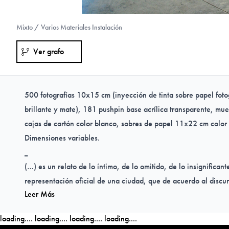
Mixto / Varios Materiales Instalación
Ver grafo
500 fotografías 10x15 cm (inyección de tinta sobre papel fotog
brillante y mate), 181 pushpin base acrílica transparente, mue
cajas de cartón color blanco, sobres de papel 11x22 cm color 
Dimensiones variables.
_
(…) es un relato de lo íntimo, de lo omitido, de lo insignificant
representación oficial de una ciudad, que de acuerdo al discurs
Leer Más
actual, busca el reconocimiento de su potencial cultural y patr
empoderarlo y difundirlo a través de iniciativas tales como, p
loading....
loading....
loading....
loading....
Valdivia Capital Americana de Cultura 2016, al tiempo que s