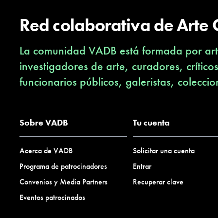
una síntesis burda de aquello que supone representar por ant
Red colaborativa de Arte
proviene desde las artes, se vincula a lo privado y se inserta e
valor de las vidas de ochenta y dos personas, quienes por medi
La comunidad VADB está formada por arti
colecciones privadas (copias materiales y digitales), exponen 
como herramienta para el conocimiento y reconocimiento de s
investigadores de arte, curadores, crítico
imaginario que entrega posibilidades infinitas de conexión a 
funcionarios públicos, galeristas, coleccio
actual y memoria emotiva, quinientas dieciséis fotografías ent
relevar y compartir experiencias personales, en respuesta a l
colectiva (…).
Sobre VADB
Tu cuenta
(M. Francisca Jara. Fragmento introducción catálogo
#COMPORTAMIENTOSFOTOGRAFICOS, 2016)
Acerca de VADB
Solicitar una cuenta
Programa de patrocinadores
Entrar
Convenios y Media Partners
Recuperar clave
Eventos patrocinados