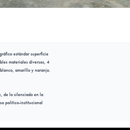
ráfico estándar superficie
bles materiales diversos, 4
blanco, amarillo y naranjo.
e, de lo silenciado en la
o político-institucional
imonial, con la finalidad de
or ejemplo, la nominación de
e promueve reducida sólo a