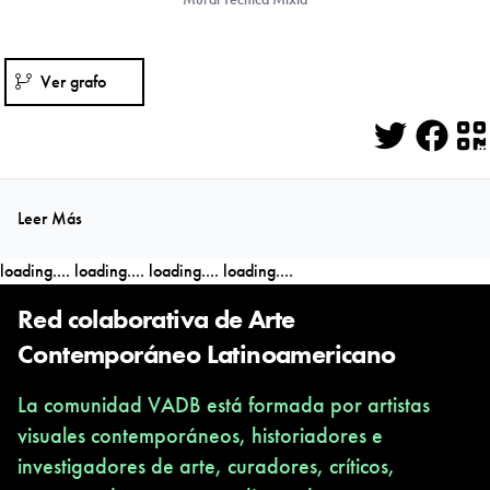
Ver grafo
Twitter
Face
Q
Leer Más
loading....
loading....
loading....
loading....
Red colaborativa de Arte
Contemporáneo Latinoamericano
La comunidad VADB está formada por artistas
visuales contemporáneos, historiadores e
investigadores de arte, curadores, críticos,