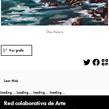
Óleo Pintura
Ver grafo
Twitter
Face
Q
Leer Más
loading....
loading....
loading....
loading....
Red colaborativa de Arte