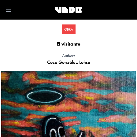
Open main menu
OBRA
El visitante
Authors
Coco González Lohse