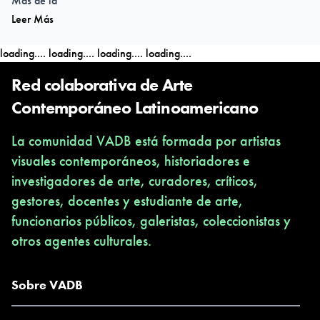
Más de la
Leer Más
pieza: http://franktrejo.wixsite.com/franktrejo/territorio-
corporal
loading....
loading....
loading....
loading....
Red colaborativa de Arte
Contemporáneo Latinoamericano
La comunidad VADB está formada por artistas
visuales contemporáneos, historiadores e
investigadores de arte, curadores, críticos,
gestores, docentes y estudiante de arte,
funcionarios públicos, galeristas, coleccionistas y
otros agentes culturales.
Sobre VADB