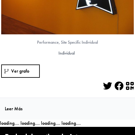
Performance, Site Specific Individual
Individual
Ver grafo
Twitter
Face
Q
Leer Más
loading....
loading....
loading....
loading....